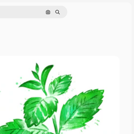
Поиск по изображению
Поиск