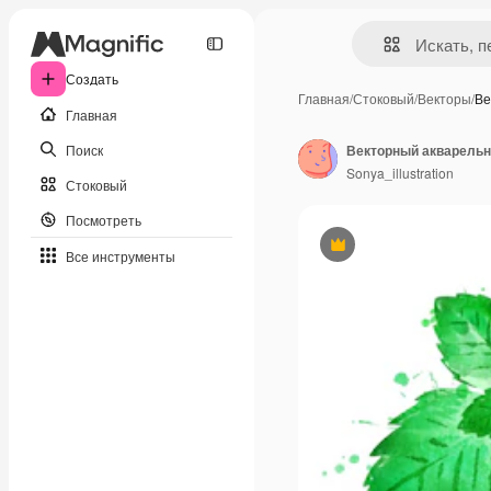
Создать
Главная
/
Стоковый
/
Векторы
/
Ве
Главная
Поиск
Векторный акварельн
Sonya_illustration
Стоковый
Посмотреть
Премиум
Все инструменты