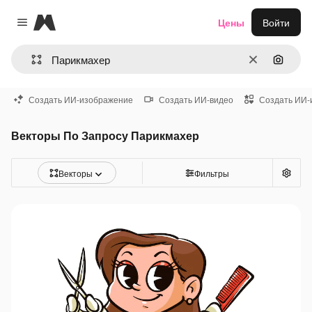
Magnific
Цены
Войти
Close menu
Очистить
Поиск 
Создать ИИ-изображение
Создать ИИ-видео
Создать ИИ-
Векторы По Запросу Парикмахер
Векторы
Фильтры