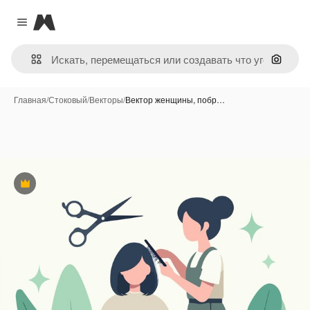
Magnific
Close menu
Поиск 
Главная
/
Стоковый
/
Векторы
/
Вектор женщины, побр…
Премиум