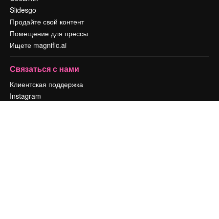
Slidesgo
Продайте свой контент
Помещение для прессы
Ищете magnific.ai
Связаться с нами
Клиентская поддержка
Instagram
YouTube
LinkedIn
TikTok
Discord
X
Reddit
Copyright © 2010-
2026
Freepik Company S.L.U.
Все права защищены
.