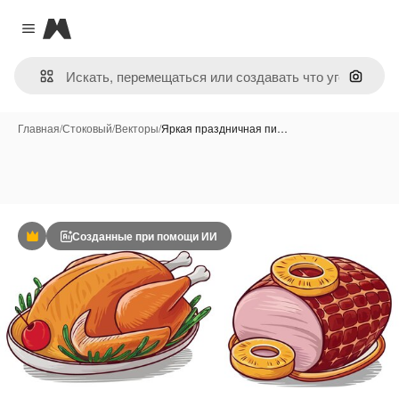
Magnific
Close menu
Поиск 
Главная
/
Стоковый
/
Векторы
/
Яркая праздничная пи…
Созданные при помощи ИИ
Премиум