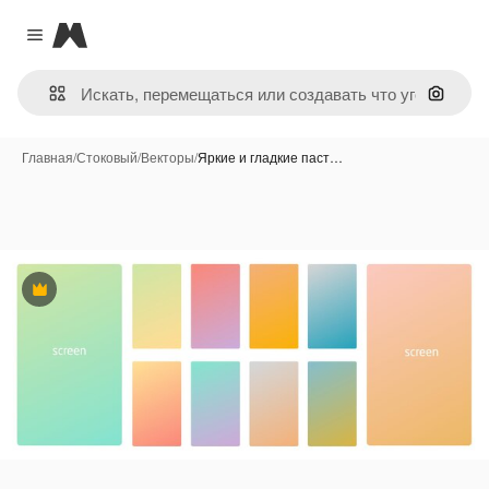
Magnific
Close menu
Поиск 
Главная
/
Стоковый
/
Векторы
/
Яркие и гладкие паст…
Премиум