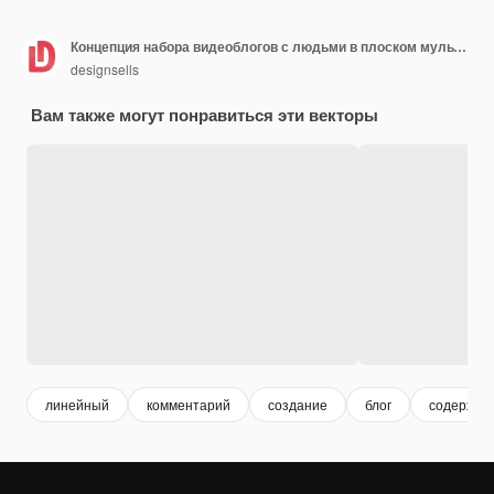
Концепция набора видеоблогов с людьми в плоском мультяшном стиле Блогеры записывают крутое видео
designsells
Вам также могут понравиться эти векторы
линейный
комментарий
создание
блог
содержан