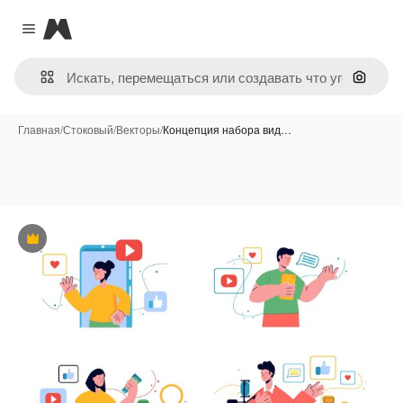
Magnific
Close menu
Поиск 
Главная
/
Стоковый
/
Векторы
/
Концепция набора вид…
Премиум