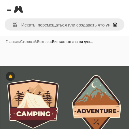
Magnific
Close menu
Поиск 
Главная
/
Стоковый
/
Векторы
/
Винтажные значки для…
Премиум