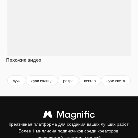
Похожие видео
Premium
Premium
Сгенерировано с помощью ИИ
Premium
Premium
лучи
лучи солнца
ретро
вектор
лучи света
b
Креативная платформа для создания ваших лучших работ.
Более 1 миллиона подписчиков среди креаторов,
предприятий, агентств и студий.