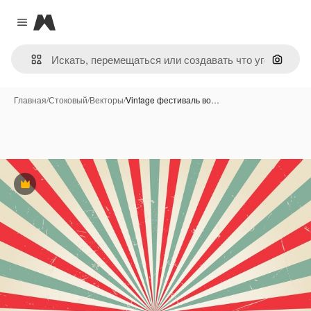
Magnific
Close menu
Поиск 
Главная
/
Стоковый
/
Векторы
/
Vintage фестиваль во…
Премиум