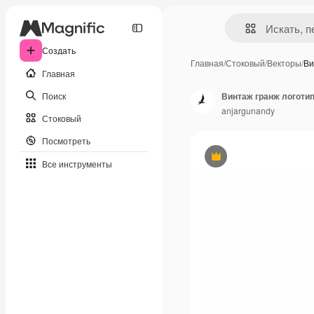
Создать
Главная
/
Стоковый
/
Векторы
/
Ви
Главная
Поиск
Винтаж гранж логоти
anjargunandy
Стоковый
Посмотреть
Премиум
Все инструменты