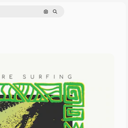
Поиск по изображению
Поиск