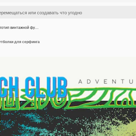
готип винтажной фу…
утболки для серфинга