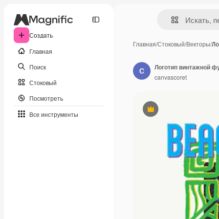
Создать
Главная
/
Стоковый
/
Векторы
/
Ло
Главная
Поиск
Логотип винтажной ф
canvascoret
Стоковый
Посмотреть
Премиум
Все инструменты