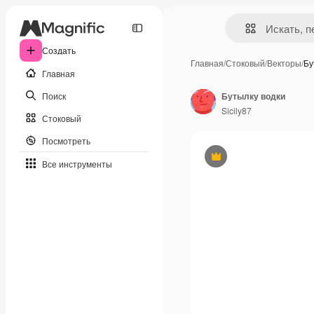
Создать
Главная
/
Стоковый
/
Векторы
/
Бу
Главная
Поиск
Бутылку водки
Sicily87
Стоковый
Посмотреть
Премиум
Все инструменты