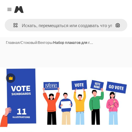
Magnific
Close menu
Поиск 
Главная
/
Стоковый
/
Векторы
/
Набор плакатов для г…
Премиум