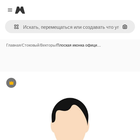
Magnific
Close menu
Поиск 
Главная
/
Стоковый
/
Векторы
/
Плоская иконка офици…
Премиум