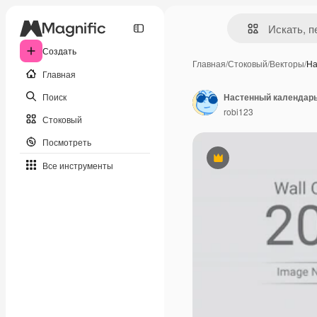
Создать
Главная
/
Стоковый
/
Векторы
/
На
Главная
Поиск
Настенный календарь
robi123
Стоковый
Посмотреть
Премиум
Все инструменты