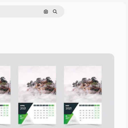
Поиск по изображению
Поиск