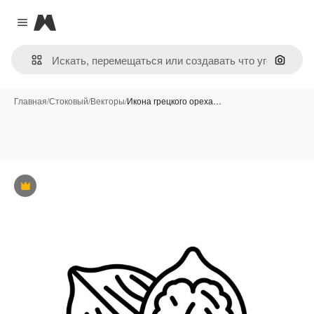
Magnific
Close menu
Поиск 
Главная
/
Стоковый
/
Векторы
/
Икона грецкого ореха…
Премиум