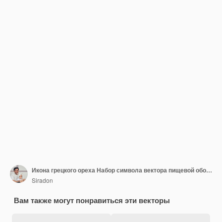
Икона грецкого ореха Набор символа вектора пищевой оболочки ореха в черном заполненном и очерченном стиле Crunchy Delight Sign
Siradon
Вам также могут понравиться эти векторы