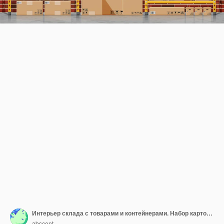
Интерьер склада с товарами и контейнерами. Набор картонных коробок. Упаковка для доставки картона. Открытая и закрытая коробка с хрупкими знаками. Векторная иллюстрация в плоском стиле.
abscent