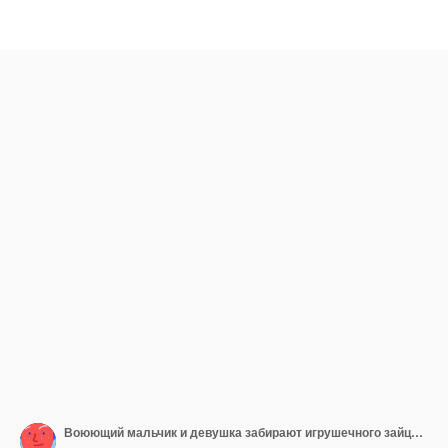
Воюющий мальчик и девушка забирают игрушечного зайца у плачущей девушки.