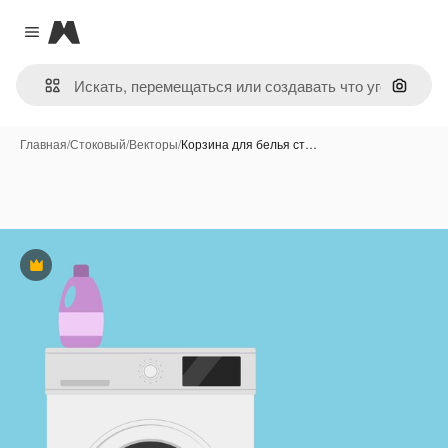
Magnific
Close menu
Поиск 
Главная
/
Стоковый
/
Векторы
/
Корзина для белья ст…
Премиум