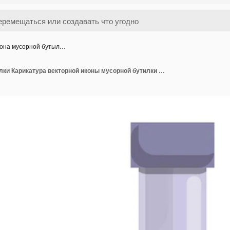
она мусорной бутыл…
Икона мусорной бутылки Карикатура векторной иконы мусорной бутилки для веб-дизайна, изолированная на белом фоне