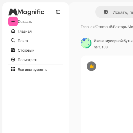
Создать
Главная
/
Стоковый
/
Векторы
/
Ик
Главная
Поиск
nsit0108
Стоковый
Посмотреть
Премиум
Все инструменты