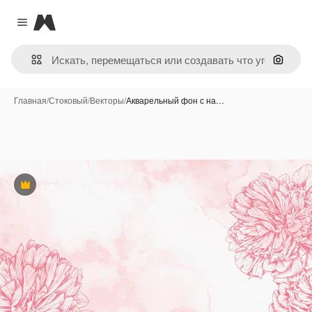
Magnific
Close menu
Поиск 
Главная
/
Стоковый
/
Векторы
/
Акварельный фон с на…
Премиум