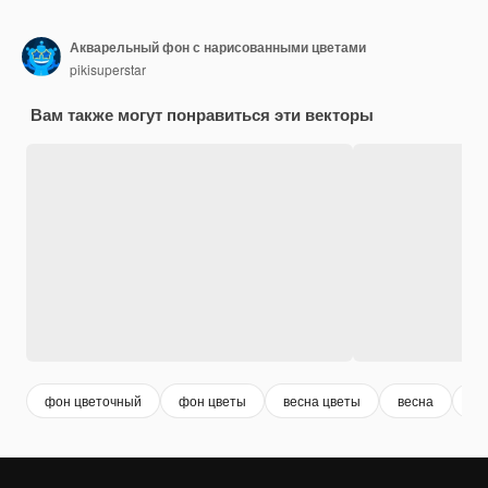
Акварельный фон с нарисованными цветами
pikisuperstar
Вам также могут понравиться эти векторы
фон цветочный
фон цветы
весна цветы
весна
цв