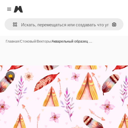
Magnific
Close menu
Поиск 
Главная
/
Стоковый
/
Векторы
/
Акварельный образец …
Премиум