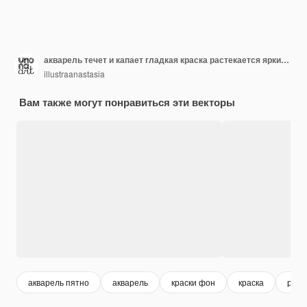
акварель течет и капает гладкая краска растекается яркий изумрудный нейтральный фон
illustraanastasia
Вам также могут понравиться эти векторы
акварель пятно
акварель
краски фон
краска
риф