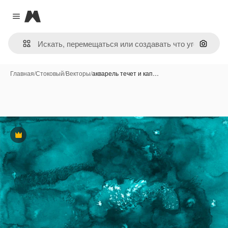
Magnific
Close menu
Поиск 
Главная
/
Стоковый
/
Векторы
/
акварель течет и кап…
Премиум