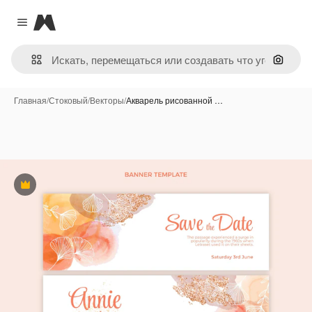
Magnific
Close menu
Поиск 
Главная
/
Стоковый
/
Векторы
/
Акварель рисованной …
Премиум