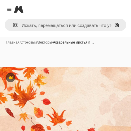
Magnific
Close menu
Поиск 
Главная
/
Стоковый
/
Векторы
/
Акварельные листья п…
Премиум