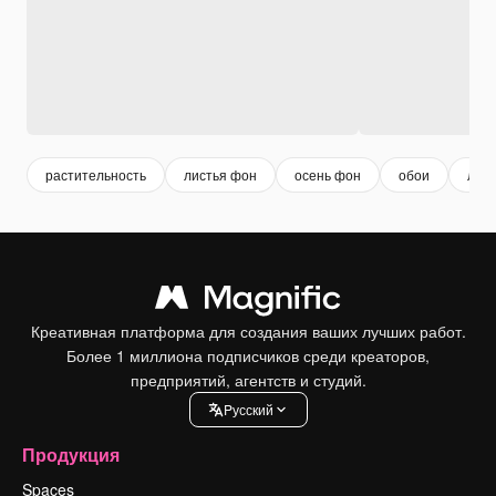
растительность
листья фон
осень фон
обои
лист
Креативная платформа для создания ваших лучших работ.
Более 1 миллиона подписчиков среди креаторов,
предприятий, агентств и студий.
Pусский
Продукция
Spaces