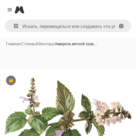
Magnific
Close menu
Поиск 
Главная
/
Стоковый
/
Векторы
/
Акварель мятной трав…
Премиум