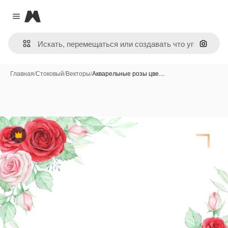
Magnific
Close menu
Поиск 
Главная
/
Стоковый
/
Векторы
/
Акварельные розы цве…
Премиум