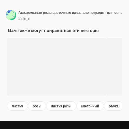
Акварельные розы цветочные идеально подходят для свадебного приглашения, поздравительной открытки или другого полиграфического дизайна
ainin_n
Вам также могут понравиться эти векторы
листья
розы
листья розы
цветочный
рамка