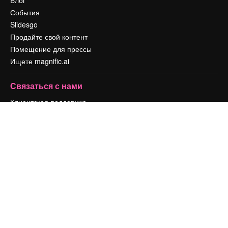
Блог
События
Slidesgo
Продайте свой контент
Помещение для прессы
Ищете magnific.ai
Связаться с нами
Клиентская поддержка
Instagram
YouTube
LinkedIn
TikTok
Discord
X
Reddit
Copyright © 2010-
2026
Freepik Company S.L.U.
Все права защищены
.