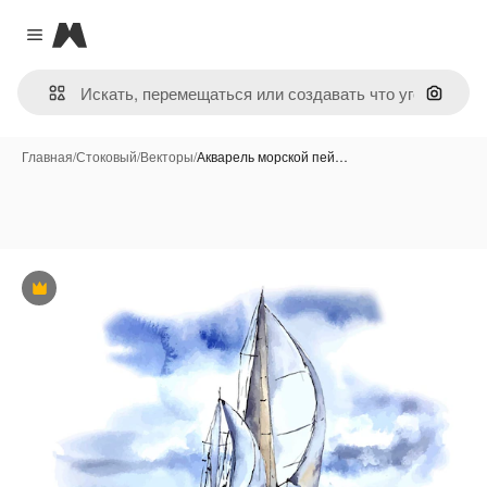
Magnific
Close menu
Поиск 
Главная
/
Стоковый
/
Векторы
/
Акварель морской пей…
Премиум