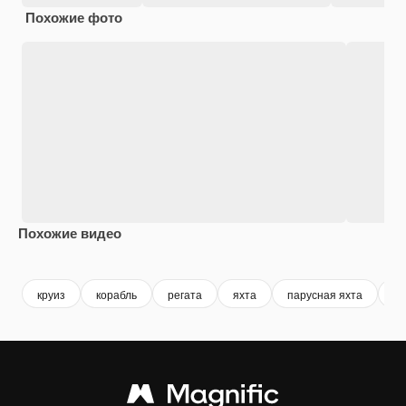
Похожие фото
Похожие видео
Premium
Premium
Сгенерировано с помощью ИИ
Premium
Premium
Сгенериров
круиз
корабль
регата
яхта
парусная яхта
па