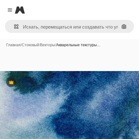
Magnific
Close menu
Поиск 
Главная
/
Стоковый
/
Векторы
/
Акварельные текстуры…
Премиум