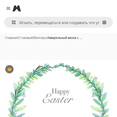
Magnific
Close menu
Поиск 
Главная
/
Стоковый
/
Векторы
/
Акварельный венок с …
Премиум