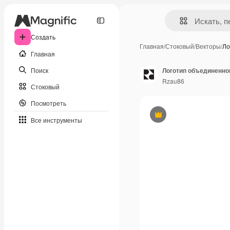
Создать
Главная
/
Стоковый
/
Векторы
/
Ло
Главная
Поиск
Логотип объединенно
Rzau86
Стоковый
Посмотреть
Премиум
Все инструменты