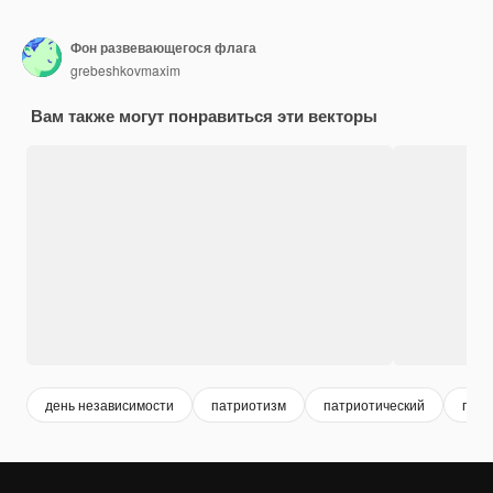
Фон развевающегося флага
grebeshkovmaxim
Вам также могут понравиться эти векторы
день независимости
патриотизм
патриотический
патр