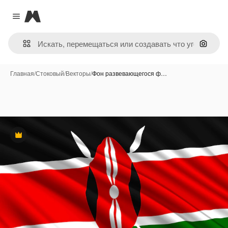
Magnific
Close menu
Поиск 
Главная
/
Стоковый
/
Векторы
/
Фон развевающегося ф…
Премиум