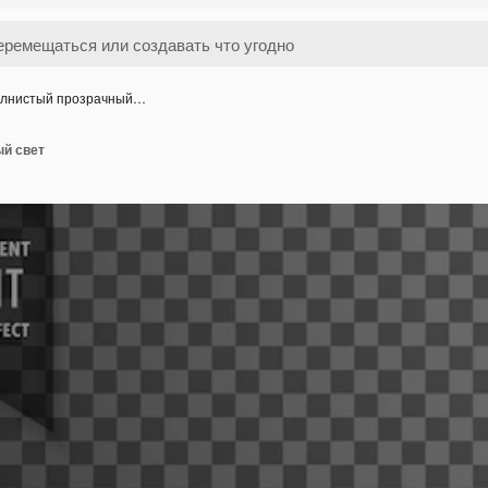
лнистый прозрачный…
й свет