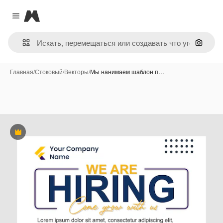
Magnific
Close menu
Поиск 
Главная
/
Стоковый
/
Векторы
/
Мы нанимаем шаблон п…
Премиум