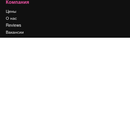
Компания
Цены
О нас
Reviews
Вакансии
Поиск тенденций
Блог
События
Slidesgo
Продайте свой контент
Помещение для прессы
Ищете magnific.ai
Связаться с нами
Клиентская поддержка
Instagram
YouTube
LinkedIn