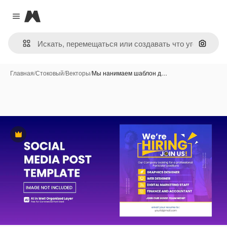
Magnific
Close menu
Поиск 
Главная
/
Стоковый
/
Векторы
/
Мы нанимаем шаблон д…
Премиум