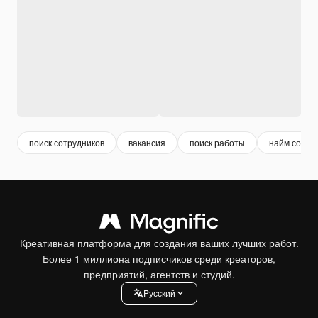
поиск сотрудников
вакансия
поиск работы
найм сотру
Креативная платформа для создания ваших лучших работ.
Более 1 миллиона подписчиков среди креаторов,
предприятий, агентств и студий.
Pусский