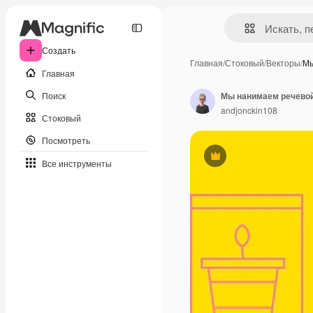
Создать
Главная
/
Стоковый
/
Векторы
/
Мы
Главная
Поиск
andjonckin108
Стоковый
Посмотреть
Премиум
Все инструменты