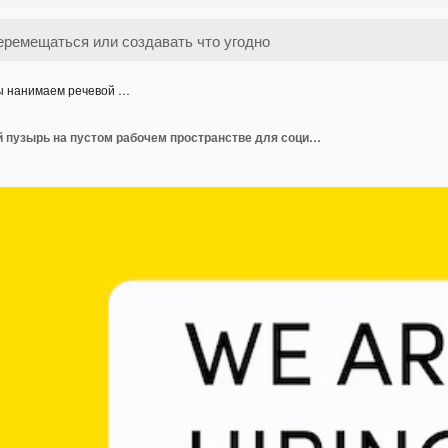
 нанимаем речевой …
Мы нанимаем речевой пузырь на пустом рабочем пространстве для социальных постов, промо-маркетинговой информации, обмена справочными советами или предложениями, вектор публикации в сети приложений 10 eps