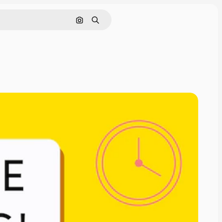
Поиск по изображению
Поиск