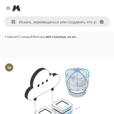
Magnific
Close menu
Поиск 
Главная
/
Стоковый
/
Векторы
/
веб-страница, на кот…
Премиум