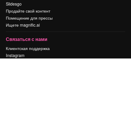
Slidesgo
Продайте свой контент
Помещение для прессы
Ищете magnific.ai
Связаться с нами
Клиентская поддержка
Instagram
YouTube
LinkedIn
TikTok
Discord
X
Reddit
Copyright © 2010-
2026
Freepik Company S.L.U.
Все права защищены
.