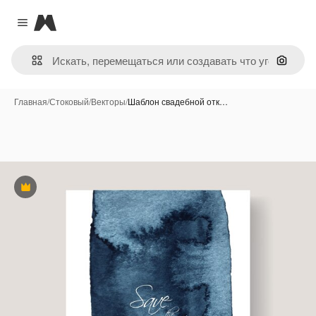
Magnific
Close menu
Поиск 
Главная
/
Стоковый
/
Векторы
/
Шаблон свадебной отк…
Премиум