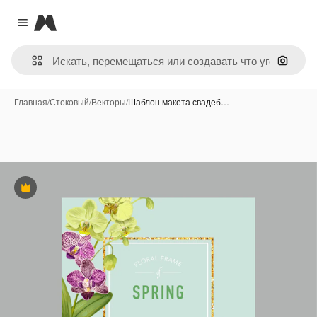
Magnific
Close menu
Поиск 
Главная
/
Стоковый
/
Векторы
/
Шаблон макета свадеб…
Премиум