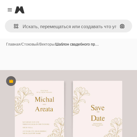
Magnific
Close menu
Поиск 
Главная
/
Стоковый
/
Векторы
/
Шаблон свадебного пр…
Премиум