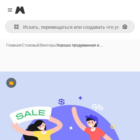
Magnific
Close menu
Поиск 
Главная
/
Стоковый
/
Векторы
/
Хорошо продуманная и…
Премиум