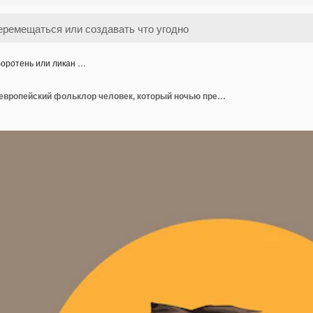
оротень или ликан …
Оборотень или ликан европейский фольклор человек, который ночью превращается в волка персонаж фигура вектор