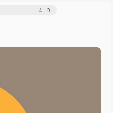
Поиск по изображению
Поиск