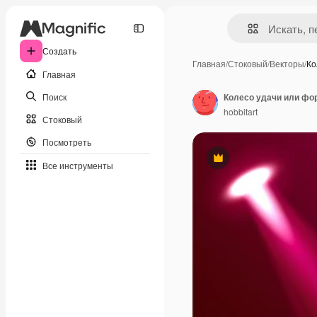
Создать
Главная
/
Стоковый
/
Векторы
/
Ко
Главная
Поиск
Колесо удачи или фор
hobbitart
Стоковый
Посмотреть
Премиум
Все инструменты