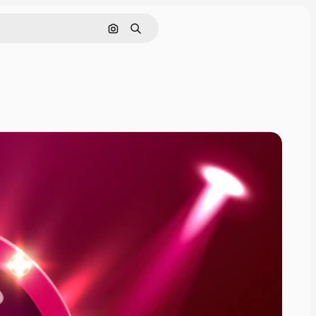
Поиск по изображению
Поиск