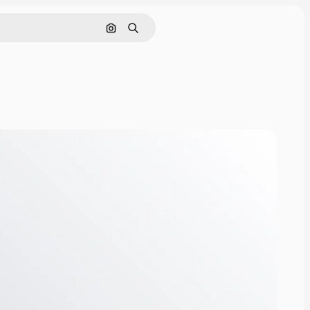
Поиск по изображению
Поиск