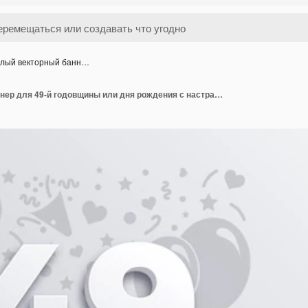
лый векторный банн…
Белый векторный баннер для 49-й годовщины или дня рождения с настраиваемым пространством для копирования