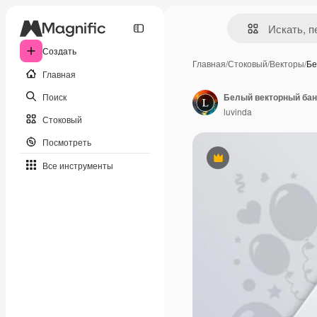
Создать
Главная
/
Стоковый
/
Векторы
/
Бе
Главная
Поиск
luvinda
Стоковый
Посмотреть
Премиум
Все инструменты