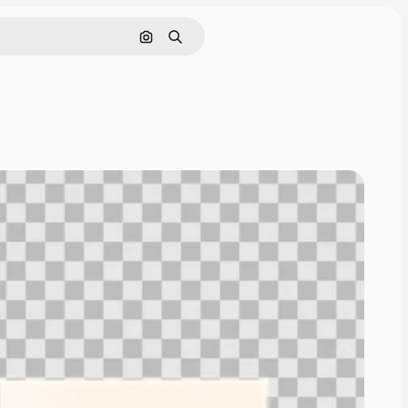
Поиск по изображению
Поиск