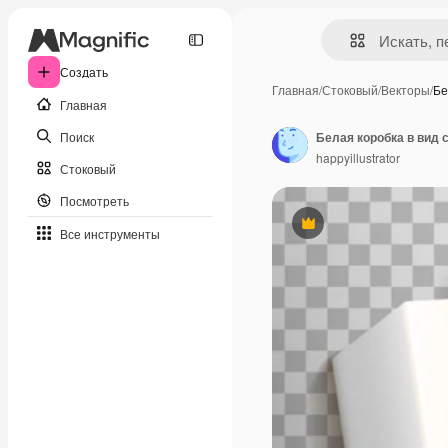
Создать
Главная
/
Стоковый
/
Векторы
/
Бе
Главная
Поиск
Белая коробка в вид 
happyillustrator
Стоковый
Посмотреть
Премиум
Все инструменты