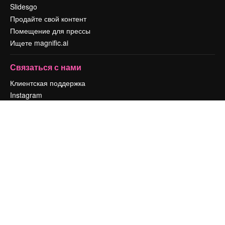
Slidesgo
Продайте свой контент
Помещение для прессы
Ищете magnific.ai
Связаться с нами
Клиентская поддержка
Instagram
YouTube
LinkedIn
TikTok
Discord
X
Reddit
Copyright © 2010-
2026
Freepik Company S.L.U.
Все права защищены
.