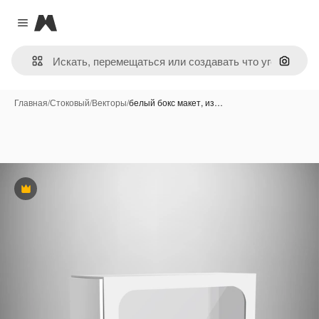
Magnific
Close menu
Поиск 
Главная
/
Стоковый
/
Векторы
/
белый бокс макет, из…
Премиум