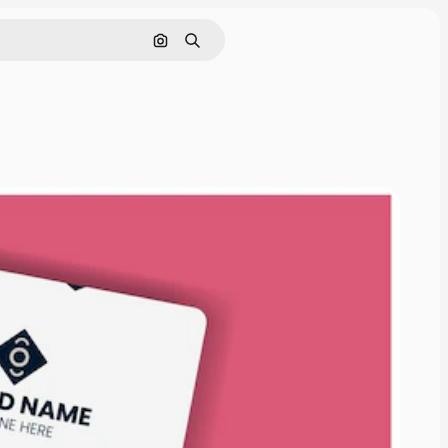
Поиск по изображению
Поиск