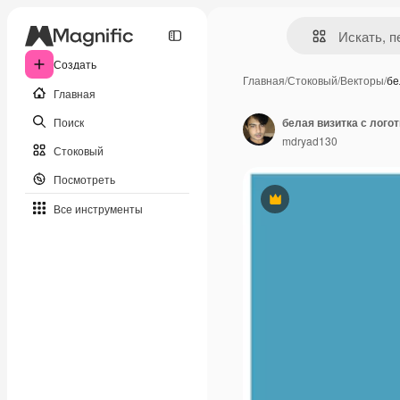
Создать
Главная
/
Стоковый
/
Векторы
/
бе
Главная
Поиск
белая визитка с лого
mdryad130
Стоковый
Посмотреть
Премиум
Все инструменты