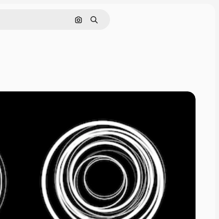
Поиск по изображению
Поиск