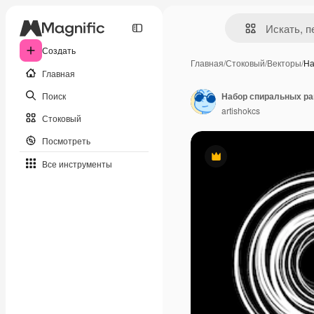
Создать
Главная
/
Стоковый
/
Векторы
/
На
Главная
Поиск
artishokcs
Стоковый
Посмотреть
Премиум
Все инструменты