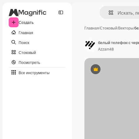
Создать
Главная
/
Стоковый
/
Векторы
/
бе
Главная
Поиск
белый телефон с черн
Azzam48
Стоковый
Посмотреть
Премиум
Все инструменты