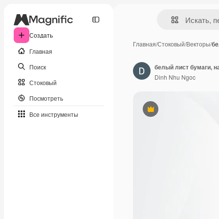
Создать
Главная
/
Стоковый
/
Векторы
/
бе
Главная
Поиск
белый лист бумаги, н
Dinh Nhu Ngoc
Стоковый
Посмотреть
Премиум
Все инструменты