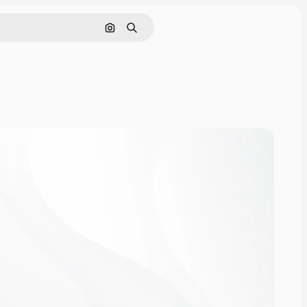
Поиск по изображению
Поиск