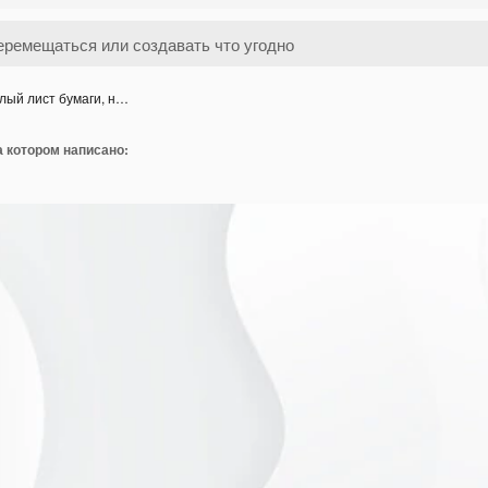
лый лист бумаги, н…
а котором написано: